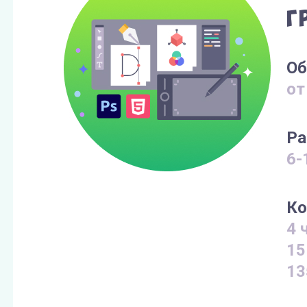
Г
Об
от
Ра
6-
Ко
4 
15
13