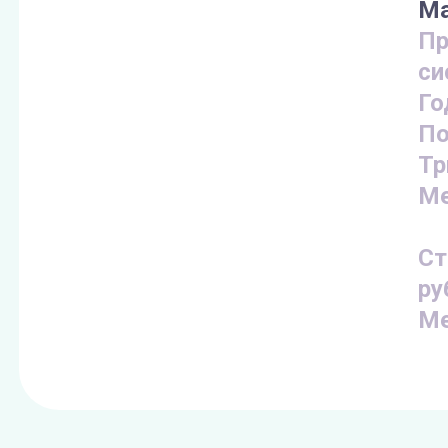
Ма
Пр
си
Го
По
Тр
Ме
Ст
ру
Ме