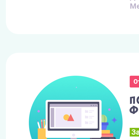
Ме
О
П
ф
За