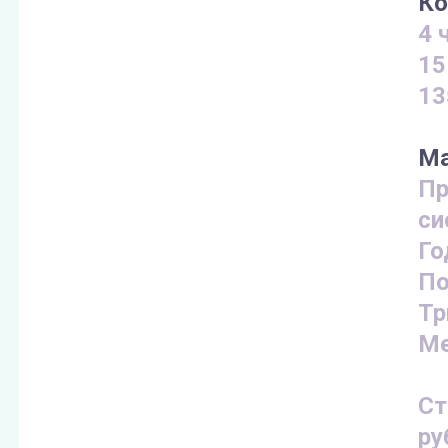
Ко
4 
15
13
Ма
Пр
си
Го
По
Тр
Ме
Ст
ру