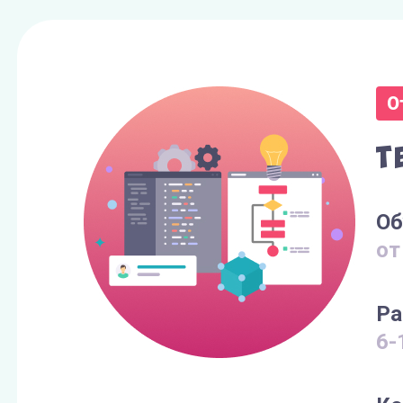
О
Т
Об
от
Ра
6-