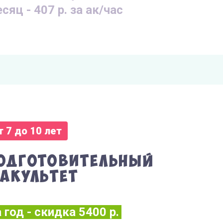
сяц - 407 р. за ак/час
т 7 до 10 лет
одготовительный
акультет
 год - скидка 5400 р.