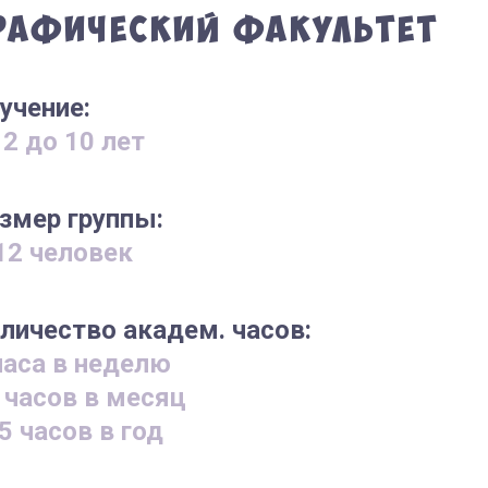
рафический факультет
учение:
 2 до 10 лет
змер группы:
12 человек
личество академ. часов:
часа в неделю
 часов в месяц
5 часов в год